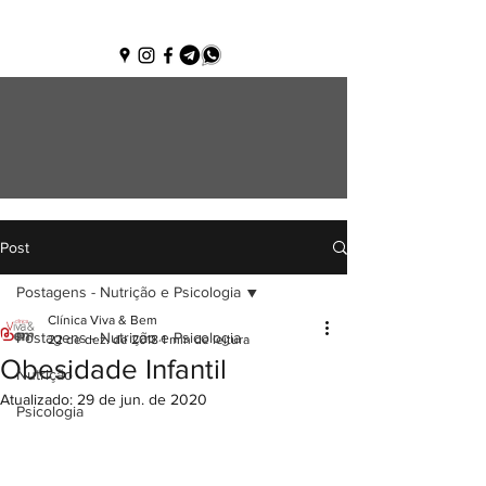
(85) 3181-5417
Post
Postagens - Nutrição e Psicologia
Clínica Viva & Bem
Postagens - Nutrição e Psicologia
22 de dez. de 2018
1 min de leitura
Obesidade Infantil
Nutrição
Atualizado:
29 de jun. de 2020
Psicologia