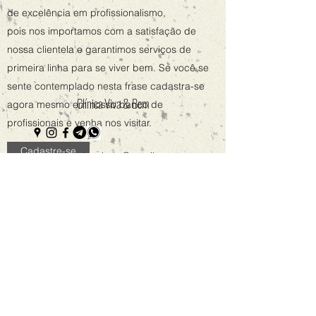
de excelência em profissionalismo,
pois nos importamos com a satisfação de
nossa clientela e garantimos serviços de
primeira linha para se viver bem. Se você se
sente contemplado nesta frase cadastra-se
Clínica Viva & Bem
agora mesmo em nosso banco de
profissionais e venha nos visitar.
Cadastre-se
clinicavivaebem@gmail.com
(85) 3181-5417
/
3404.9948
Av. Bezerra de Menezes, 1250 - Sl 1608 - São
Gerardo - Ed. Momentum Office -
RESERVA DE SALA POR HORA
Fortaleza/CE -
60325-001
- Brasil
©2021 by Clínica Viva & Bem.
Atenda na nossa clínica sem
contratos